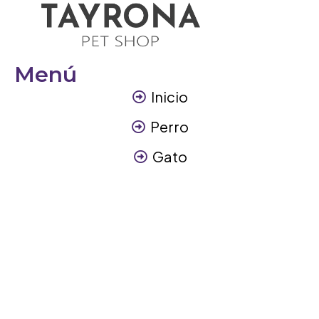
Menú
Inicio
Perro
Gato
Otros Animales
Contáctanos
Contáctanos
+57 317 3945894
info@tayronapetshop.com