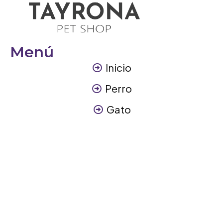
Menú
Inicio
Perro
Gato
Otros Animales
Contáctanos
Contáctanos
+57 317 3945894
info@tayronapetshop.com