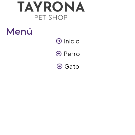
Menú
Inicio
Perro
Gato
Otros Animales
Contáctanos
Contáctanos
+57 317 3945894
info@tayronapetshop.com