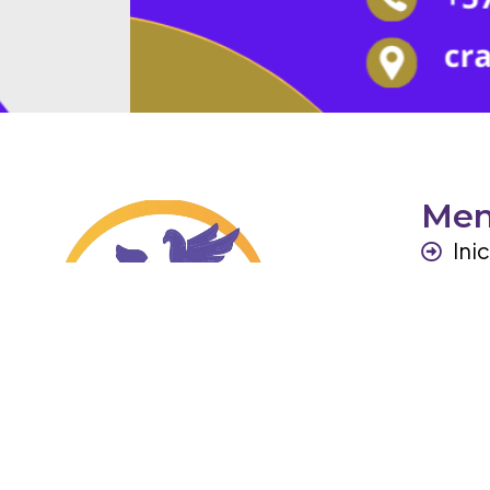
Me
Ini
Per
Ga
Otr
Co