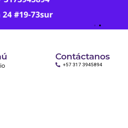
nú
Contáctanos
cio
+57 317 3945894
info@tayronapetshop.com
ro
to
os Animales
ntáctanos