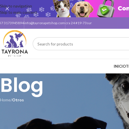
Skip to navigation
Skip to main content
57 3173945894
info@tayronapetshop.com
cra 24 #19-73sur
INICIO
T
Blog
Home
/
Otros