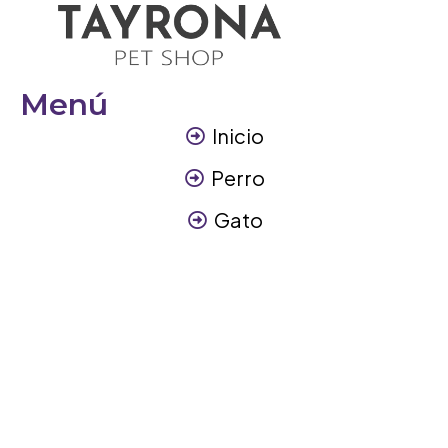
Menú
Inicio
Perro
Gato
Otros Animales
Contáctanos
Contáctanos
+57 317 3945894
info@tayronapetshop.com