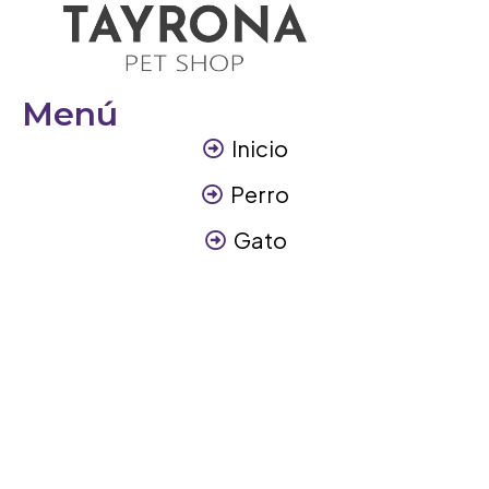
Menú
Inicio
Perro
Gato
Otros Animales
Contáctanos
Contáctanos
+57 317 3945894
info@tayronapetshop.com