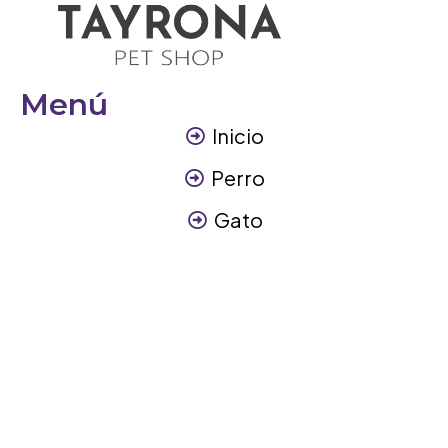
Menú
Inicio
Perro
Gato
Otros Animales
Contáctanos
Contáctanos
+57 317 3945894
info@tayronapetshop.com