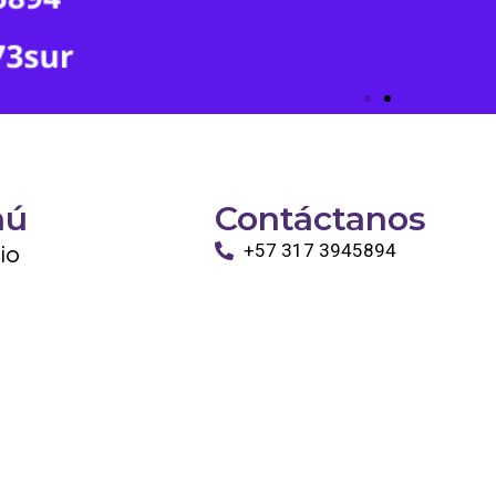
nú
Contáctanos
cio
+57 317 3945894
info@tayronapetshop.com
ro
to
os Animales
ntáctanos