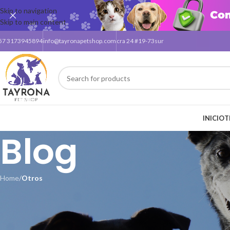
Skip to navigation
Skip to main content
57 3173945894
info@tayronapetshop.com
cra 24 #19-73sur
INICIO
T
Blog
Home
/
Otros