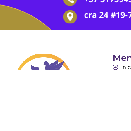
Me
Ini
Per
Ga
Otr
Co