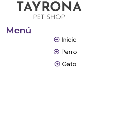
Menú
Inicio
Perro
Gato
Otros Animales
Contáctanos
Contáctanos
+57 317 3945894
info@tayronapetshop.com