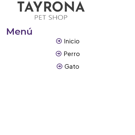
Menú
Inicio
Perro
Gato
Otros Animales
Contáctanos
Contáctanos
+57 317 3945894
info@tayronapetshop.com