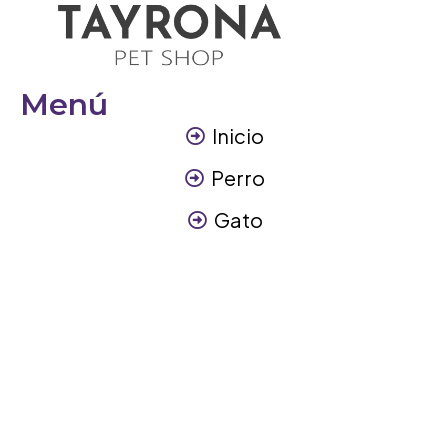
Menú
Inicio
Perro
Gato
Otros Animales
Contáctanos
Contáctanos
+57 317 3945894
info@tayronapetshop.com