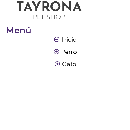
Menú
Inicio
Perro
Gato
Otros Animales
Contáctanos
Contáctanos
+57 317 3945894
info@tayronapetshop.com