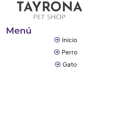
Menú
Inicio
Perro
Gato
Otros Animales
Contáctanos
Contáctanos
+57 317 3945894
info@tayronapetshop.com