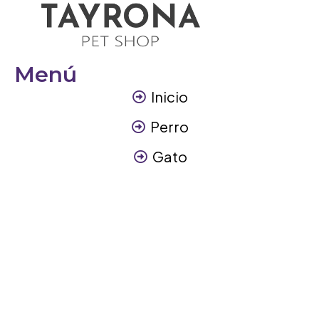
Menú
Inicio
Perro
Gato
Otros Animales
Contáctanos
Contáctanos
+57 317 3945894
info@tayronapetshop.com