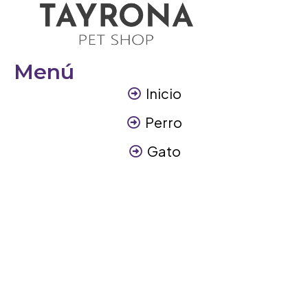
Menú
Inicio
Perro
Gato
Otros Animales
Contáctanos
Contáctanos
+57 317 3945894
info@tayronapetshop.com