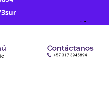
nú
Contáctanos
cio
+57 317 3945894
info@tayronapetshop.com
ro
to
os Animales
ntáctanos