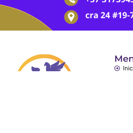
Me
Ini
Per
Ga
Otr
Co