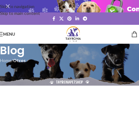
Skip to navigation
Skip to main content
MENU
Blog
Home
/
Otros