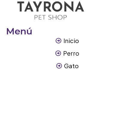
Menú
Inicio
Perro
Gato
Otros Animales
Contáctanos
Contáctanos
+57 317 3945894
info@tayronapetshop.com