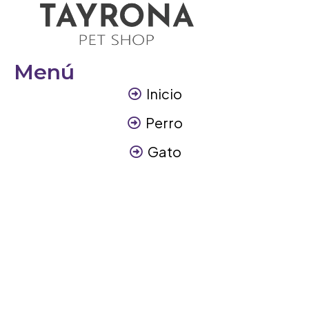
Menú
Inicio
Perro
Gato
Otros Animales
Contáctanos
Contáctanos
+57 317 3945894
info@tayronapetshop.com