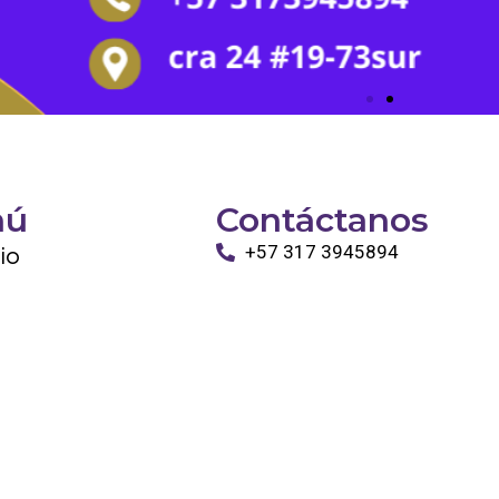
nú
Contáctanos
cio
+57 317 3945894
info@tayronapetshop.com
ro
to
os Animales
ntáctanos