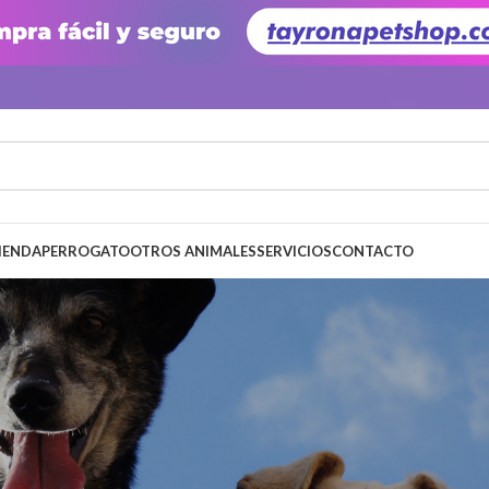
IENDA
PERRO
GATO
OTROS ANIMALES
SERVICIOS
CONTACTO