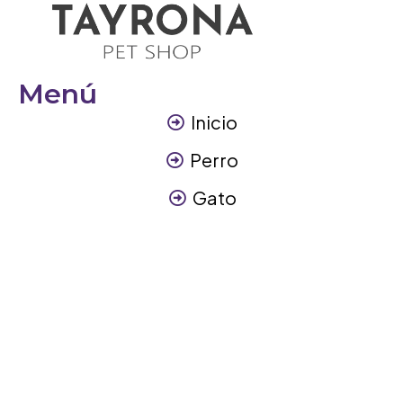
Menú
Inicio
Perro
Gato
Otros Animales
Contáctanos
Contáctanos
+57 317 3945894
info@tayronapetshop.com