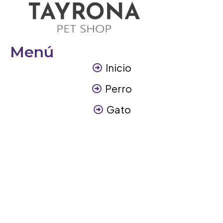
Menú
Inicio
Perro
Gato
Otros Animales
Contáctanos
Contáctanos
+57 317 3945894
info@tayronapetshop.com